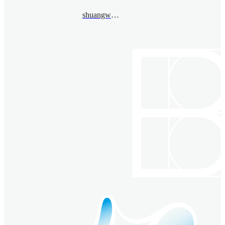
shuangwu@bimsa.cn