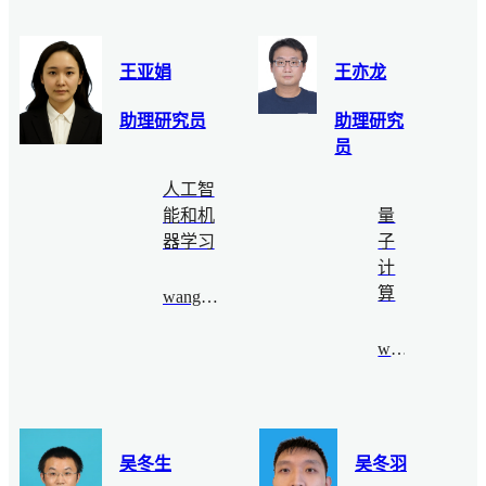
王亚娟
王亦龙
助理研究员
助理研究
员
人工智
能和机
量
器学习
子
计
算
wangyajuan@bimsa.cn
wyl@bimsa.cn
吴冬生
吴冬羽