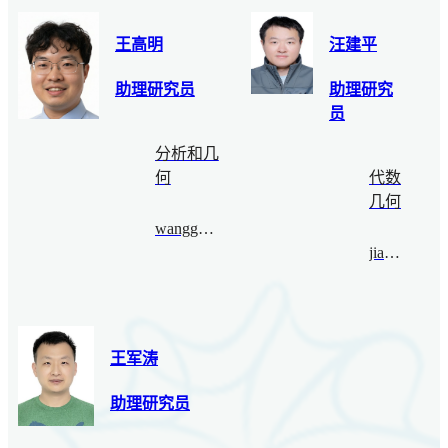
王高明
汪建平
助理研究员
助理研究
员
分析和几
何
代数
几何
wanggaoming@bimsa.cn
jianpw@bimsa.cn
王军涛
助理研究员