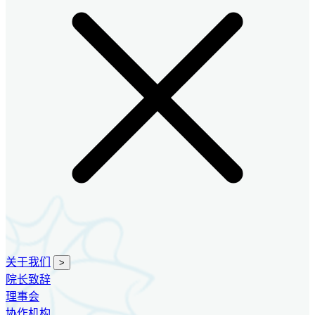
关于我们
>
院长致辞
理事会
协作机构