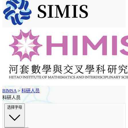
BIMSA
>
科研人员
科研人员
选择字母