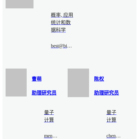
概率, 应用
统计和数
据科学
best@bimsa.cn
曹萌
陈权
助理研究员
助理研究员
量子
量子
计算
计算
mengcao@bimsa.cn
chenquan@bimsa.cn