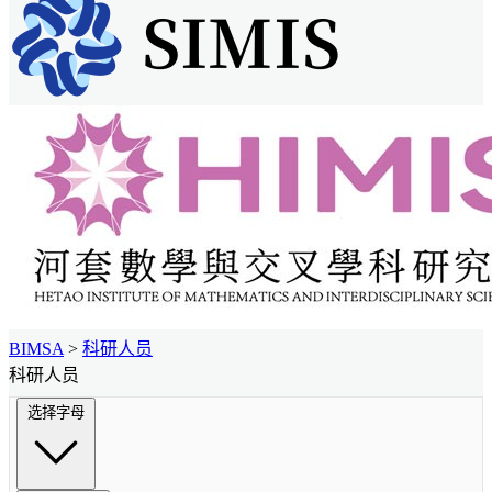
BIMSA
>
科研人员
科研人员
选择字母