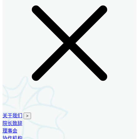
关于我们
>
院长致辞
理事会
协作机构