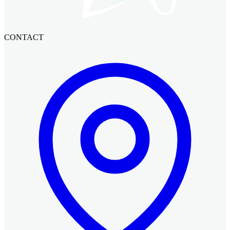
CONTACT