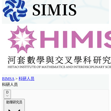
BIMSA
>
科研人员
科研人员
D
助理研究员