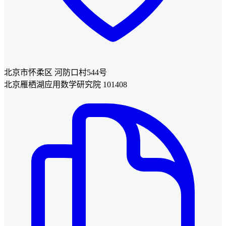
北京市怀柔区 河防口村544号
北京雁栖湖应用数学研究院 101408