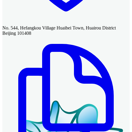
No. 544, Hefangkou Village Huaibei Town, Huairou District
Beijing 101408