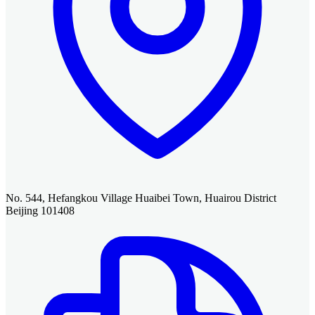
No. 544, Hefangkou Village Huaibei Town, Huairou District
Beijing 101408