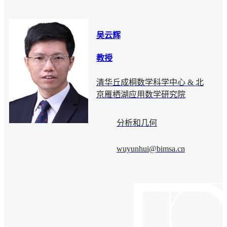
吴云辉
教授
清华丘成桐数学科学中心 & 北
京雁栖湖应用数学研究院
分析和几何
wuyunhui@bimsa.cn