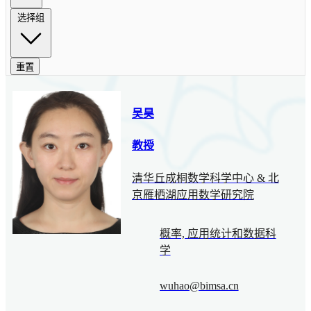
选择组
重置
吴昊
教授
清华丘成桐数学科学中心 & 北
京雁栖湖应用数学研究院
概率, 应用统计和数据科
学
wuhao@bimsa.cn