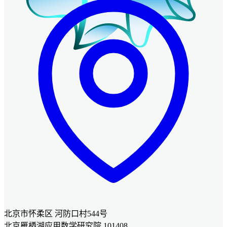
北京市怀柔区 河防口村544号
北京雁栖湖应用数学研究院 101408