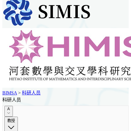
BIMSA
>
科研人员
科研人员
A
教授