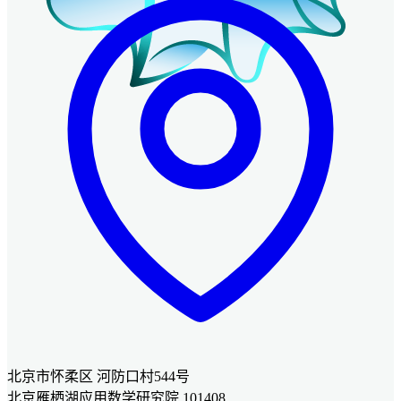
北京市怀柔区 河防口村544号
北京雁栖湖应用数学研究院 101408