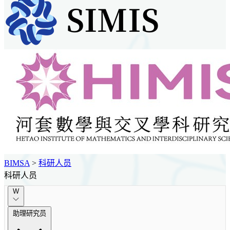
BIMSA
>
科研人员
科研人员
W
助理研究员