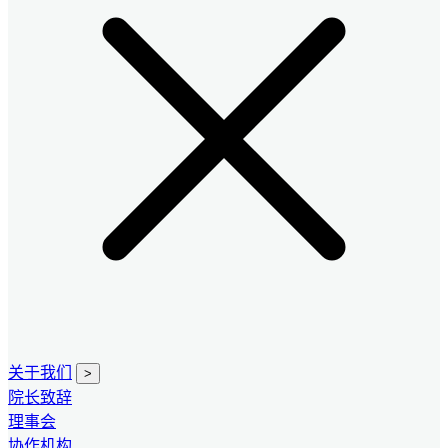
关于我们
>
院长致辞
理事会
协作机构