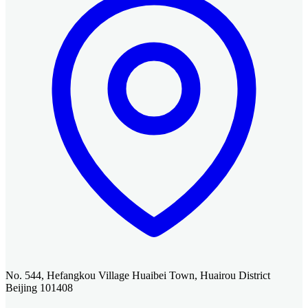
No. 544, Hefangkou Village Huaibei Town, Huairou District
Beijing 101408