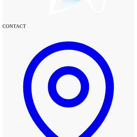
CONTACT