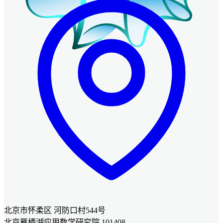
北京市怀柔区 河防口村544号
北京雁栖湖应用数学研究院 101408