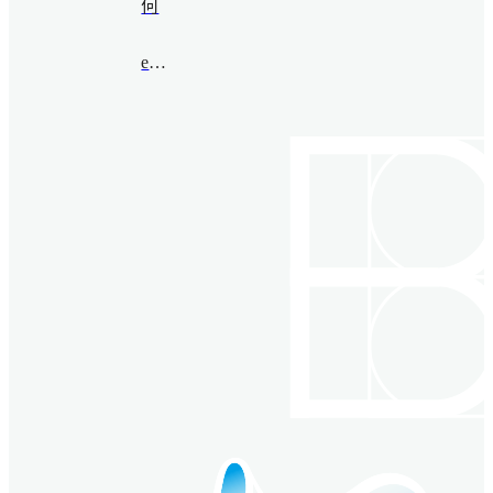
何
ejfu@bimsa.cn