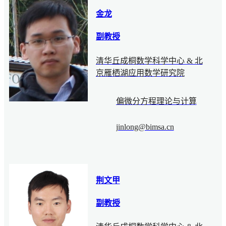
金龙
副教授
清华丘成桐数学科学中心 & 北
京雁栖湖应用数学研究院
偏微分方程理论与计算
jinlong@bimsa.cn
荆文甲
副教授