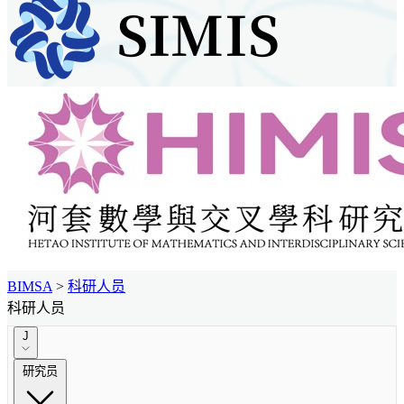
BIMSA
>
科研人员
科研人员
J
研究员