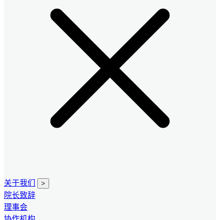
关于我们
>
院长致辞
理事会
协作机构