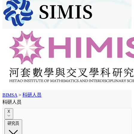
BIMSA
>
科研人员
科研人员
X
研究员