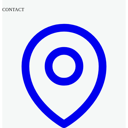
CONTACT