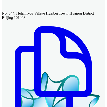
No. 544, Hefangkou Village Huaibei Town, Huairou District
Beijing 101408