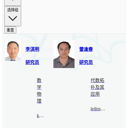
选择组
重置
李淇明
雷逢春
研究员
研究员
数
代数拓
学
扑及其
物
应用
理
leifengchun@bimsa.cn
klee@bimsa.cn