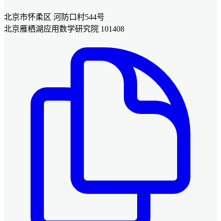
北京市怀柔区 河防口村544号
北京雁栖湖应用数学研究院 101408