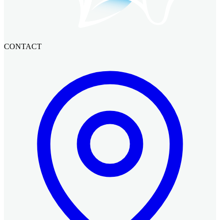
CONTACT