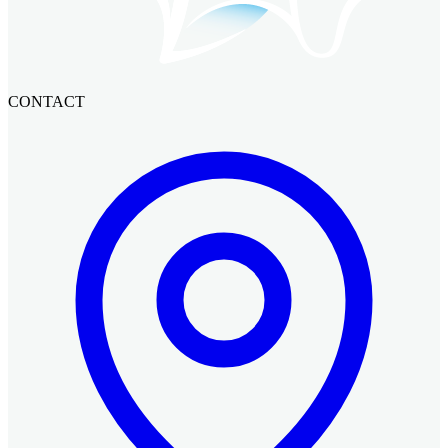
CONTACT