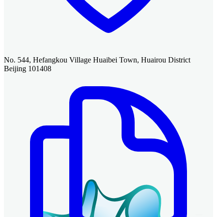
No. 544, Hefangkou Village Huaibei Town, Huairou District
Beijing 101408