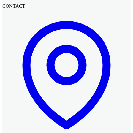
CONTACT