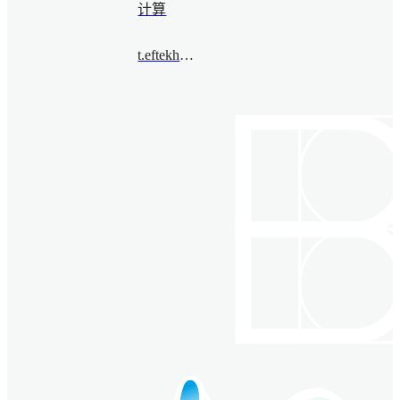
计算
t.eftekhari@bimsa.cn