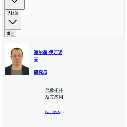
选择组
重置
谢尔盖·伊万诺
夫
研究员
代数拓扑
及其应用
ivanov.s.o.1986@bimsa.cn