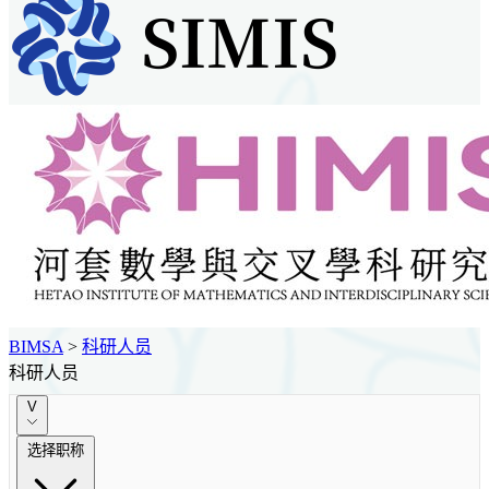
BIMSA
>
科研人员
科研人员
V
选择职称