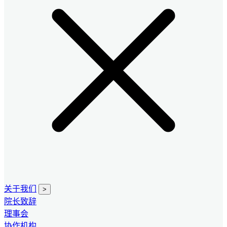
关于我们
>
院长致辞
理事会
协作机构