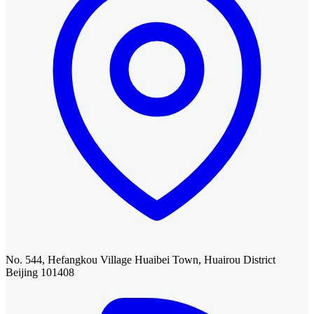
No. 544, Hefangkou Village Huaibei Town, Huairou District
Beijing 101408