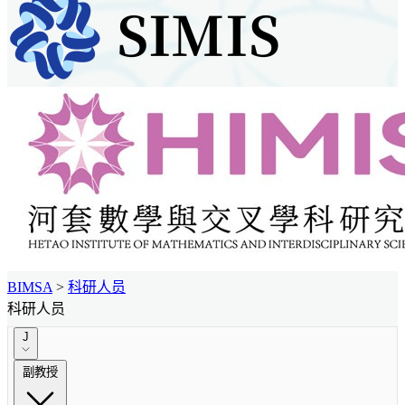
BIMSA
>
科研人员
科研人员
J
副教授