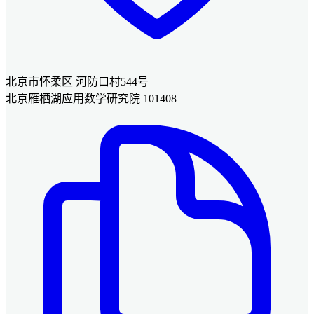
北京市怀柔区 河防口村544号
北京雁栖湖应用数学研究院 101408