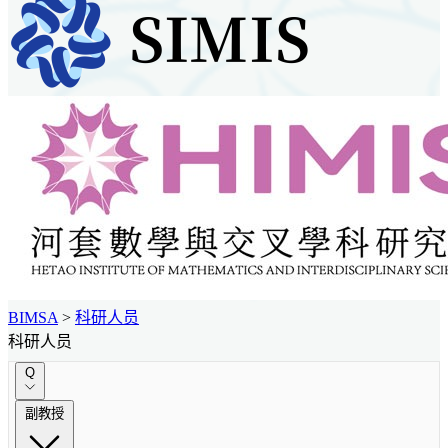
BIMSA
>
科研人员
科研人员
Q
副教授