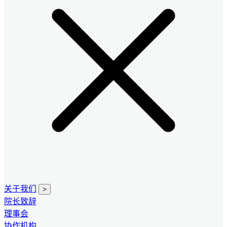
关于我们
>
院长致辞
理事会
协作机构