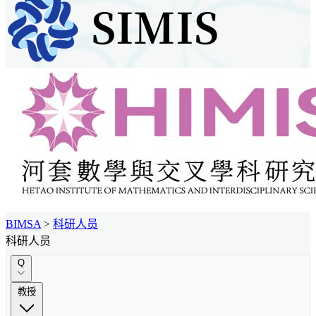
BIMSA
>
科研人员
科研人员
Q
教授