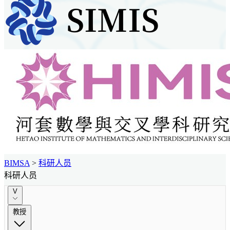
BIMSA
>
科研人员
科研人员
V
教授