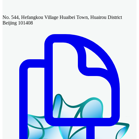
No. 544, Hefangkou Village Huaibei Town, Huairou District
Beijing 101408