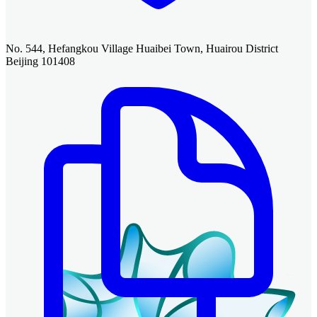
No. 544, Hefangkou Village Huaibei Town, Huairou District
Beijing 101408