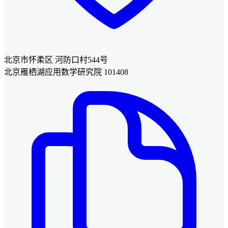
北京市怀柔区 河防口村544号
北京雁栖湖应用数学研究院 101408