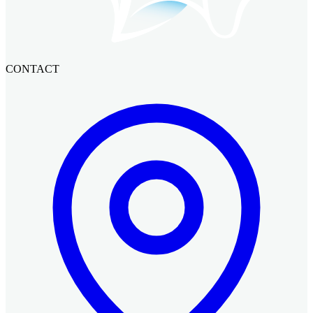
CONTACT