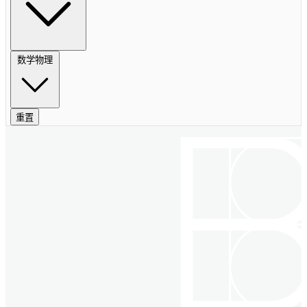
数学物理
重置