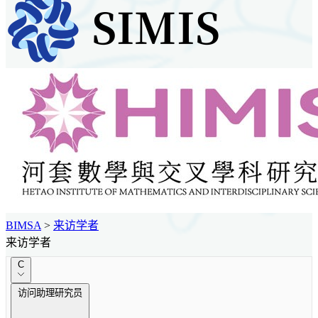
BIMSA
>
来访学者
来访学者
C
访问助理研究员