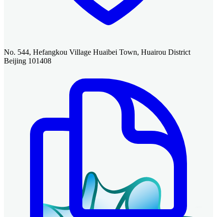
No. 544, Hefangkou Village Huaibei Town, Huairou District
Beijing 101408