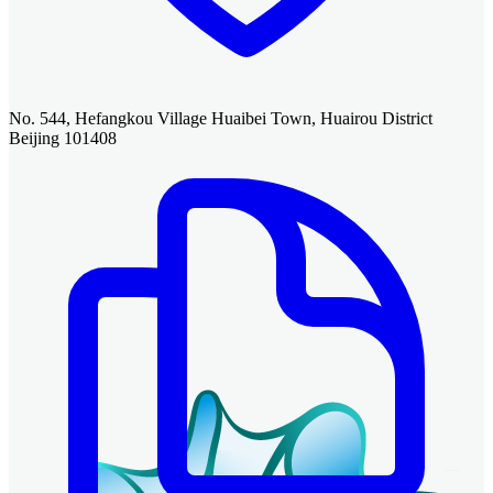
No. 544, Hefangkou Village Huaibei Town, Huairou District
Beijing 101408