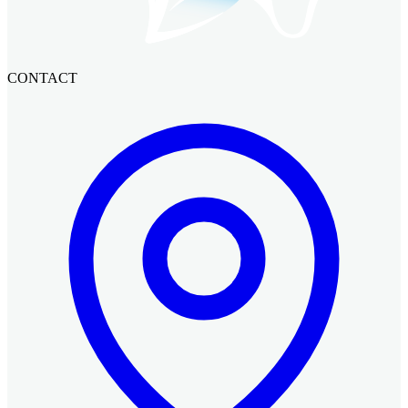
CONTACT