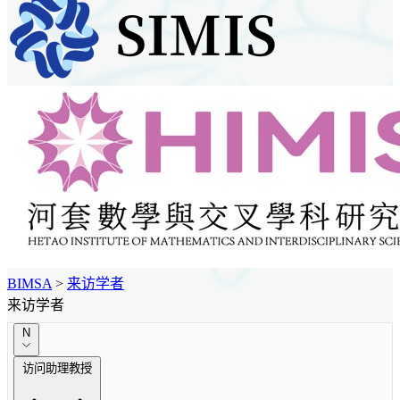
BIMSA
>
来访学者
来访学者
N
访问助理教授