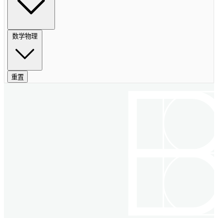
数学物理
重置