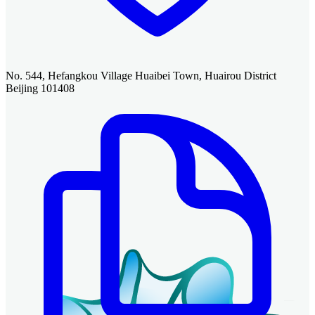
No. 544, Hefangkou Village Huaibei Town, Huairou District
Beijing 101408