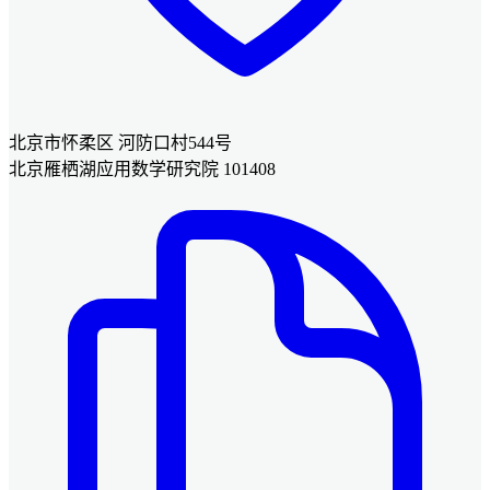
北京市怀柔区 河防口村544号
北京雁栖湖应用数学研究院 101408