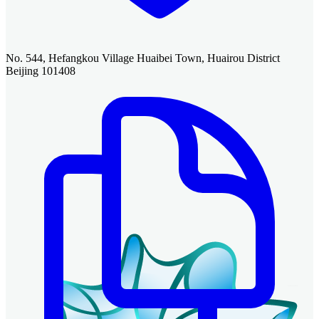
No. 544, Hefangkou Village Huaibei Town, Huairou District
Beijing 101408