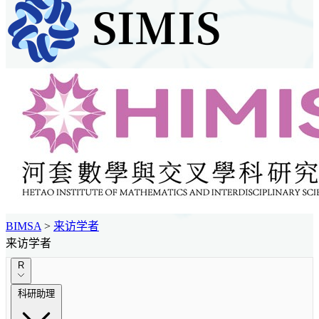
BIMSA
>
来访学者
来访学者
R
科研助理