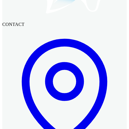
CONTACT