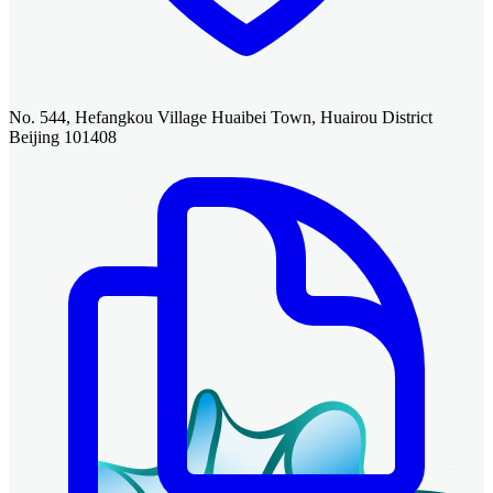
No. 544, Hefangkou Village Huaibei Town, Huairou District
Beijing 101408