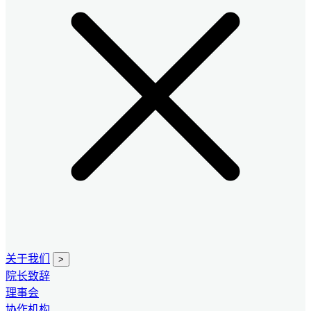
关于我们
>
院长致辞
理事会
协作机构