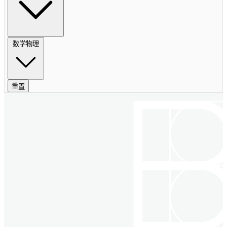
数学物理
重置