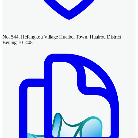
No. 544, Hefangkou Village Huaibei Town, Huairou District
Beijing 101408