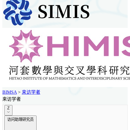
BIMSA
>
来访学者
来访学者
Z
访问助理研究员