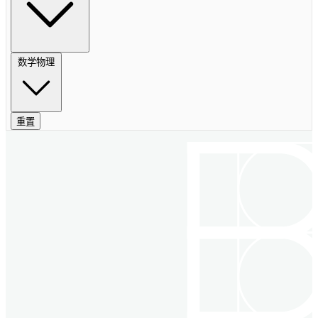
数学物理
重置