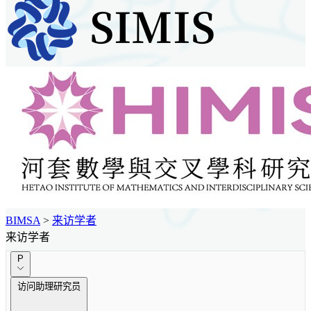
BIMSA
>
来访学者
来访学者
P
访问助理研究员