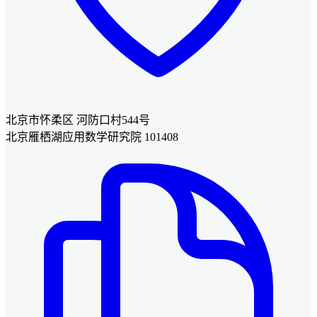
北京市怀柔区 河防口村544号
北京雁栖湖应用数学研究院 101408