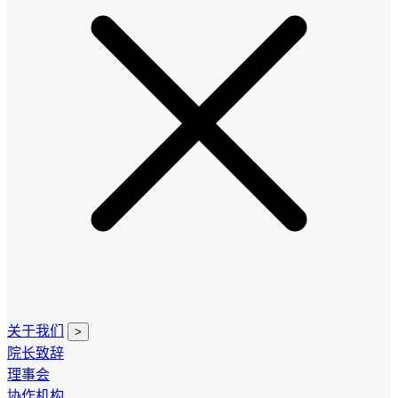
关于我们
>
院长致辞
理事会
协作机构