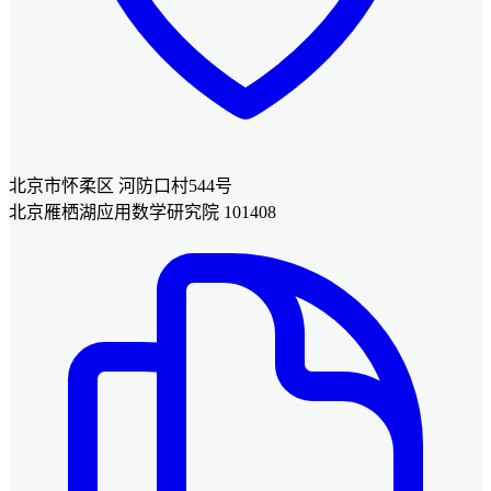
北京市怀柔区 河防口村544号
北京雁栖湖应用数学研究院 101408