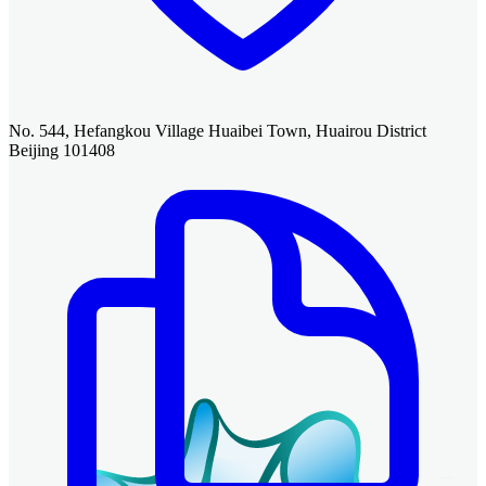
No. 544, Hefangkou Village Huaibei Town, Huairou District
Beijing 101408