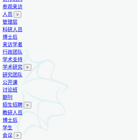
参观来访
人员
>
管理层
科研人员
博士后
来访学者
行政团队
学术支持
学术研究
>
研究团队
公开课
讨论班
期刊
招生招聘
>
教研人员
博士后
学生
会议
>