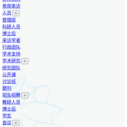
参观来访
人员
>
管理层
科研人员
博士后
来访学者
行政团队
学术支持
学术研究
>
研究团队
公开课
讨论班
期刊
招生招聘
>
教研人员
博士后
学生
会议
>