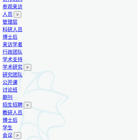
参观来访
人员
>
管理层
科研人员
博士后
来访学者
行政团队
学术支持
学术研究
>
研究团队
公开课
讨论班
期刊
招生招聘
>
教研人员
博士后
学生
会议
>