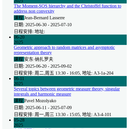
2025
The Moment-SOS hierarchy and the Christoffel function to
address non convexity
课程
Jean-Bernard Lasserre
日期: 2025-06-30 - 2025-07-10
日程安排: 地址:
06-20
2025
Geometric approach to random matrices and asymptotic
representation theory
课程
安东·纳扎罗夫
日期: 2025-06-20 - 2025-09-02
日程安排: 周二,周五 13:30 - 16:05, 地址: A3-1a-204
06-11
2025
Several topics between geometric measure theory, singular
integrals and harmonic measure
课程
Pavel Mozolyako
日期: 2025-06-11 - 2025-07-09
日程安排: 周一,周三 13:30 - 15:05, 地址: A3-4-101
05-28
2025