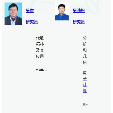
吴杰
吴劲松
研究员
研究员
代数
分
拓扑
析
及其
和
应用
几
何
wujie@bimsa.cn
量
子
计
算
wjs@bimsa.cn