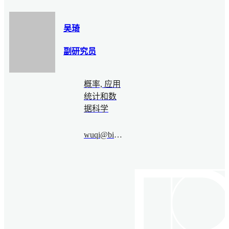
吴琦
副研究员
概率, 应用
统计和数
据科学
wuqi@bimsa.cn