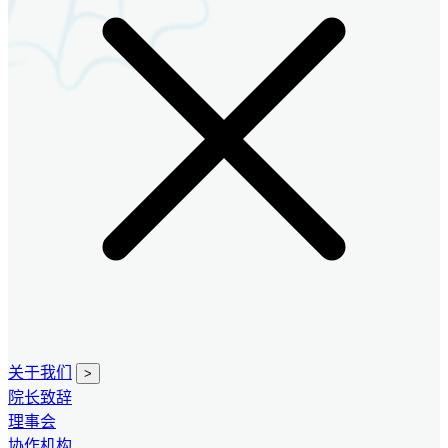
关于我们
>
院长致辞
理事会
协作机构