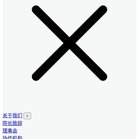
关于我们
>
院长致辞
理事会
协作机构