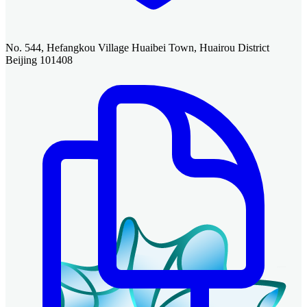
No. 544, Hefangkou Village Huaibei Town, Huairou District
Beijing 101408