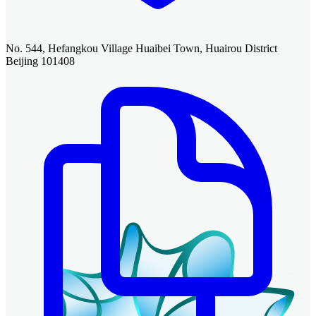
No. 544, Hefangkou Village Huaibei Town, Huairou District
Beijing 101408