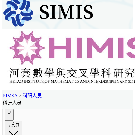
BIMSA
>
科研人员
科研人员
Q
研究员